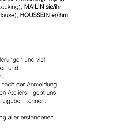
Locking),
MAILIN sie/ihr
House),
HOUSSEIN er/ihm
derungen und viel
nen und
n.
ihr nach der Anmeldung
n Ateliers - gebt uns
 freigeben können.
ng aller erstandenen