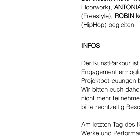
Floorwork),
ANTONIA 
(Freestyle),
ROBIN ke
(HipHop) begleiten.
INFOS
Der KunstParkour ist
Engagement ermöglich
Projektbetreuungen b
Wir bitten euch dahe
nicht mehr teilnehme
bitte rechtzeitig Bes
Am letzten Tag des K
Werke und Performan