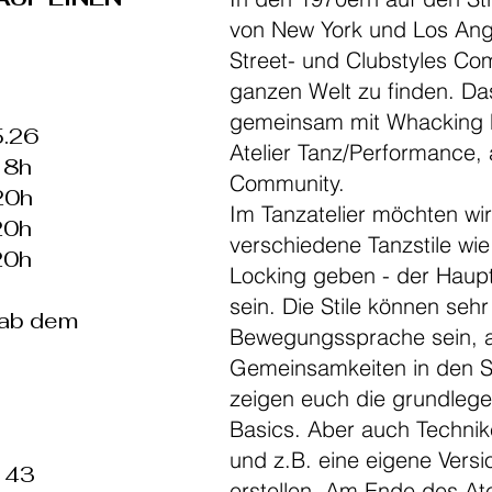
von New York und Los Ang
Street- und Clubstyles Co
ganzen Welt zu finden. Das
gemeinsam mit Whacking F
5.26
Atelier Tanz/Performance, a
18h
Community.
20h
Im Tanzatelier möchten wir
20h
verschiedene Tanzstile wi
20h
Locking geben - der Haup
sein. Die Stile können sehr
ab dem
Bewegungssprache sein, a
Gemeinsamkeiten in den Sc
zeigen euch die grundlege
Basics. Aber auch Technik
und z.B. eine eigene Versi
 43
erstellen. Am Ende des Ate