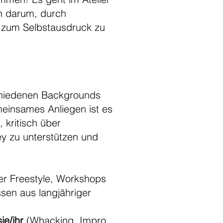
n darum, durch
 zum Selbstausdruck zu
schiedenen Backgrounds
meinsames Anliegen ist es
 kritisch über
ey zu unterstützen und
r Freestyle, Workshops
ssen aus langjähriger
ie/ihr
(Whacking, Impro,