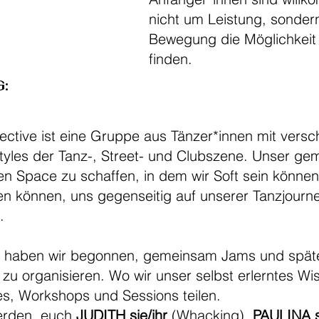
nicht um Leistung, sonder
Bewegung die Möglichkeit
finden.
:
lective ist eine Gruppe aus Tänzer*innen mit ver
yles der Tanz-, Street- und Clubszene. Unser ge
en Space zu schaffen, in dem wir Soft sein können,
n können, uns gegenseitig auf unserer Tanzjourn
n.
n haben wir begonnen, gemeinsam Jams und späte
 zu organisieren. Wo wir unser selbst erlerntes Wi
es, Workshops und Sessions teilen.
werden, euch
JUDITH sie/ihr
(Whacking),
PAULINA s