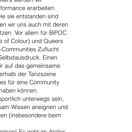
rformance erarbeiten.
ie sie entstanden sind
en wir uns auch mit deren
zen. Vor allem für BiPOC
e of Colour) und Queers
-Communities Zuflucht
Selbstausdruck. Einen
ir auf das gemeinsame
nerhalb der Tanzszene
 es für eine Community
ilhaben können.
sportlich unterwegs sein,
sam Wissen aneignen und
hen (insbesondere beim
ommen! Es geht im Atelier